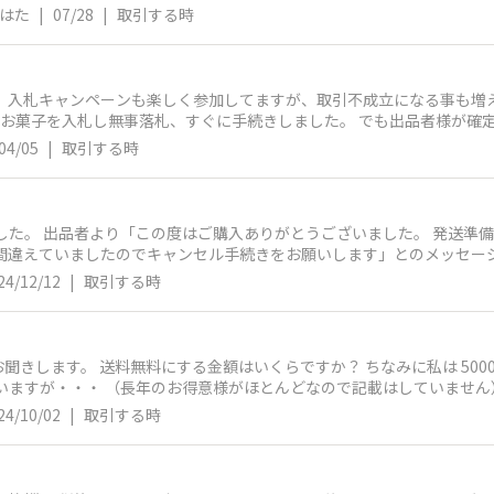
ビはた
|
07/28
|
取引する時
、入札キャンペーンも楽しく参加してますが、取引不成立になる事も増え
つお菓子を入札し無事落札、すぐに手続きしました。 でも出品者様が確
使おうと思ったポイントも期限があるし。 この場合、相手に評価も入れられないので泣き寝入
04/05
|
取引する時
れれば「落札しても連絡なく、期限切れて不成立になる人です」と皆様
りしてブラックリストに入れました。 確か前にも同じ事書いたかな… 多分、出品くじ20回
しないという感じです。不成立何回目だろうか…
した。 出品者より「この度はご購入ありがとうございました。 発送準備をい
ましたのでキャンセル手続きをお願いします」とのメッセージ 友人は「それってありなの？なんで
出品者側なので 設定した以上はその金額で発
24/12/12
|
取引する時
すが。 こういう場合はどうなるのでしょうか？
にする金額はいくらですか？ ちなみに私は 5000円以上でクロネコゆうパケットを無料 1
ていますが・・・ （長年のお得意様がほとんどなので記載はしていません
24/10/02
|
取引する時