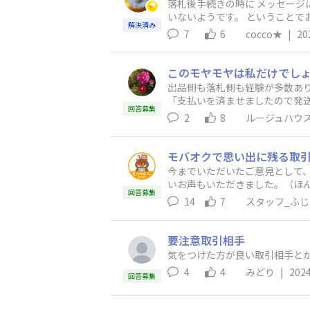
落札後手続きの時に メッセージに挨拶・発送につ
いないようです。 ということでお
解決済み
の方が「メッセージ読みました」
7
6
cocco★
|
20
このモヤモヤは私だけでし
出品側も落札側も経験が多数あります。 その
「支払いを済ませましたので発送してください」 購入側の時 「発送しましたので、到着したら
回答募集
すが 支払いされたら、発送するのは当然ですし
2
8
ルージュハウ
り通知ができるように到着を気にしてる身
れてではなく、何気に送られてる
がきた時は「宅配ボックスを利
モバオクで思い出に残る取
ております。 評価の内容で「到着してるのに受け取りが遅いかった」という悪評価を何度か見かけた事もあり 一度だけですが「商品到着してま
今までいただいたご意見として
すよー」とコメントがきた事があ
いお声もいただきました。（ほんの一部のご紹介となりますが…） 
たま家族がいましたので開封して確
回答募集
たです。 「落札されたCDが気
14
7
スタッフ_ふじ
は「こんにちは」と同じ感覚なの
いる取引を教えてください。
要注意取引相手
気をつけた方が良い取引相手と
4
4
みどり
|
2024
回答募集