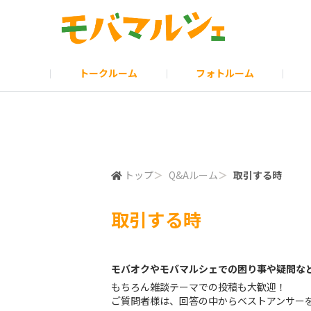
トークルーム
フォトルーム
みんなの投票
モバマルシェのお知らせ
ポイント・ランクについて
モバオクHP
お問い合わせ
モバ会議
モバオクのお
モバマイス
読み物
トップ
＞
Q&Aルーム
＞
取引する時
取引する時
モバオクやモバマルシェでの困り事や疑問など
もちろん雑談テーマでの投稿も大歓迎！
ご質問者様は、回答の中からベストアンサー