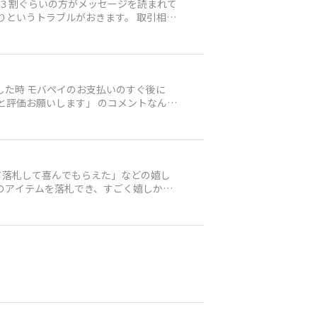
うトラブルがおきます。 取引相手
だと思わ
に確認できないので そのようなコメント
まいます、、」という旨のお返事を返し
て落札して喜んでもらえた」などの嬉し
になりますか？」とまた返信。 たま
しれませんが。 お相手の方々
できた」など、みなさまの思い出に残って
でしょうか？