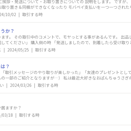
いて・お取り置きについての 説明をします。 ですが、３割ぐらいの方がメッセージを読まれて
取り置き＆同梱ができなくなったり モバペイ支払いを一つ一つされたりとい
 というのがわかる機能があれば トラブル回避になるのでは。。。と
24/10/02
|
取引する時
ょうか？
取引中のコメントで、モヤっとする事があるんです。 出品した時 モバペイのお支払いのすぐ後に
受け取りと評価お願いします」 のコメントなんで
、到着したら受け取り通知と評価も当たり前。 なるべく早く発送を心がけ、なるべく早く受け取
ス
|
2024/05/25
|
取引する時
としましては 改めて記載分が届くと少しモヤっとしてしまいます。 評価は悪くないので不安
とだとは思いますが 購入側になった時は、仕事の都合で到着してすぐ
用していますので、到着時間と受け取り通知の時間には誤差が生じてし
引は？
、「取引メッセージのやり取りが楽しかった」「友達のプレゼントとし
ります。 仕事中で帰宅後に評価させて頂きますと返信しましたが 「何時頃
私は最近大好きなおぱんちゅうさぎのアイテムを落札でき、すごく嬉しかっ
認してもらいすぐに評価までしましたが 早く受け取り通知が欲しい方なのかも
に入って、電話かかってきた」「びっくりするくらいお得な価格で落札
い
|
2024/03/26
|
取引する時
かもしれませんが 最近特にそのようなコメントが多いのですが 私だけ
か居ますか？
/03/18
|
取引する時