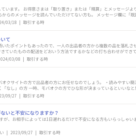
います。 お得意さまは「取り置き」または「精算」とメッセージより 連絡して
ッセージがないままの方や こちらからのメッセージを読んで
24/03/18
|
取引する時
ついて
日頂いたポイントもあったので、一人の出品者の方から複数の品を落札さ
できていたものの配送をどおいう方法でするかなどの打ち合わせができ
の支払方法を代引き以外でお手続させてもらいました。その後無事配送
2024/03/08
|
取引する時
品以外の支払い未終了な商品たちです。支払いが終了していないものは「
ので、たとえば出品者側にまとめ払いで支払いに使用した商品以外を「
支払いには使用していないが、金額の支払いが終了した商品を整理する
はできません
品者の方にお任せなのでしょう。 ・読みやすい簡潔な方 ・改行なしの長文 ・「悪い」評
いいなと思ったことがありました。 たとえば
・中古） 「お支払方法」（支払い期限・何日後はキャンセル） 「発送
23/09/27
|
取引する時
つい最近も初取引の方が自己紹介を読んでいただけなくて お取り引きがキャ
んし ね。 残念なことですがすべての方がきちんと自己紹介を読んでくださるわ
）
がないと不安になりますか？
すが、お相手によっては1日遅れるだけで不安になる方もいらっしゃい
い
|
2023/09/27
|
取引する時