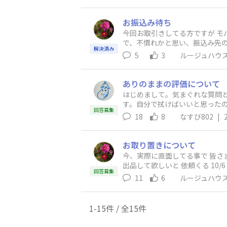
お振込み待ち
今回お取引きしてる方ですが モ
で、不慣れかと思い、振込み先
解決済み
が４に増えてます。 皆さんはど
5
3
ルージュハウ
ありのままの評価について
はじめまして。気まぐれな質問となることお許しください。 以前購入した電
す。自分で拭けばいいと思った
回答募集
た。 ただ少し気になってはいました。 みなさんは、ありのままの評価はできますか？ わたしは良いことは書けるのです
18
8
なすび802
|
づらいので流してしまったりします(⁠ ⁠；⁠∀⁠；⁠) でも同じような思いをする方がいるなら、書いた方が
け？など と無駄に悩んだりもします。 こういう経験があるからこそ、ちゃんとした出品者の方と会えると嬉しいというの
たようなご経験をされた方いま
お取り置きについて
今、実際に直面してる事で 皆さまご意見をお伺いしたいのです。 9/30 
出品して欲しいと 依頼くる 10/6 風邪をひいたので支払い待って欲しいと連絡あり 10/10 モバペイ期限が切れたので、お取引のご相談のコメント
回答募集
したところ 「体調不良でお支払いは待って欲し
11
6
ルージュハウ
大事に」という旨のお返事をしたのですが それから音沙汰なく一ヶ月経ったので 11/3に連絡のコメント入れ
連絡もないのです。 評価できるのが一つ目が明日で二つ目が16日とせまってます。 皆さまならこのような状況なら何日くらい待たれますか？ そ
れとやはり「悪」評価にされま
1-15件 / 全15件