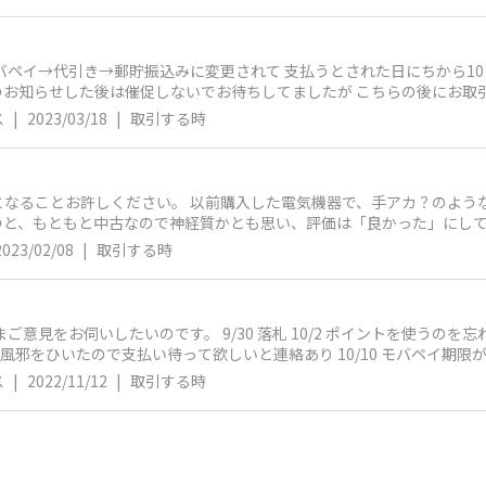
バペイ→代引き→郵貯振込みに変更されて 支払うとされた日にちから10
のお知らせした後は催促しないでお待ちしてましたが こちらの後にお取
れくらいで催促されますでしょうか？
ス
|
2023/03/18
|
取引する時
気機器で、手アカ？のようなものものが見受けられたことがありま
のと、もともと中古なので神経質かとも思い、評価は「良かった」にし
が、気になることは書き
2023/02/08
|
取引する時
良かったかしら？でも自分だけが気になるだ
もありますが。 もし似
したら、教えてください。
落札 10/2 ポイントを使うのを忘れたので、こちらはキャンセルして、再
いと連絡したはずですが、、」とコメントあり 体調が悪いとの事で、特に急ぎではないので「お
ス
|
2022/11/12
|
取引する時
たのですが 今日12日の時点で何の
すでしょうか？