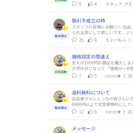
6
4
スタッフ_ラ
取引不成立の時
スタッフの皆様にお願い〜 出品
られる用にして欲しいです。 2
解決済み
も出来ない…そのまま期限も過ぎて不成立です。 
25
8
ちょいもふ
|
り。こちらからは評価が入れら
手にはマイナスもつかずですし。泣き寝入
から何か出品して、実際は取引
価格設定の間違え
友人が1000円の商品を購入しま
が次の日になって 「価格が一桁間違えてい
回答募集
ちらがキャンセルしなくちゃいけないの？」と う～～ん、金額が金額なので・・・ それと私はほぼ
7
5
cocco★
|
20
送するつもりで
送料無料について
出品者マルシェっちの皆さんにお聞きします。 送料無料
0000円以上で宅急便無料にし
解決済み
12
6
cocco★
|
20
メッセージ