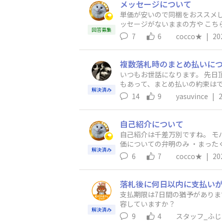
メッセージについて
単価が安いので同梱をおススメして
回答募集
7
6
cocco★
|
20
複数落札時のまとめ払いに
いつもお世話になります。 先
もあって、まとめ払いの約束は
解決済み
いていたたため、すべての商品
14
9
yasuvince
|
すが、問題は支払いに使った商
ため、紛らわしいんです。です
うな機能を付けて頂いて、直接
自己紹介について
か。ご検討よろしくお願いします。 追伸：ちなみにポイントで支払う気満々でしたが、ボタン操作を間違えてポイントでの支払い
自己紹介は千差万別ですね。 モバオクサイトの方で出
でした・・・どんくさい
価についての弁明のみ ・まったく「なし」の方 一時、モバオクの方でひな形が決まっていると
解決済み
「何系を出品しています」（新品
6
7
cocco★
|
20
他 特記」 に入力するようにしてくれると見やすくなるのかなと。 
ンセルすることに。 読まなかったことを責めることも出来ませ
けではないです（長年の経験上
落札後に何日以内に支払い
支払期限は7日間の猶予がありま
容していますか？
解決済み
9
4
スタッフ_ふじ