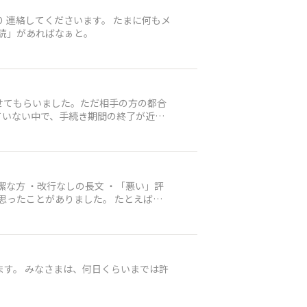
くださいます。 たまに何もメ
いただけてない方も。 メッセージ欄に「既読」があればなぁと。
せてもらいました。ただ相手の方の都合
ていない中で、手続き期間の終了が近づ
方法も決まり、まとめ払いができたので
通知」に1週間ぐらいずっと表示される
まとめ払いでの支払い完了ボタン」のよ
ような機能を付けて頂けないでしょう
方法」（〇〇は扱っていません） 「その
ます。 みなさまは、何日くらいまでは許