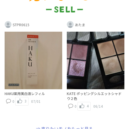
STPR0615
あたま
HAKU薬用美白液レフィル
KATE ポッピングシルエットシャド
ウ２色
3
0
07/01
4
0
06/14
⇒ 売りたいモノをもっと見る