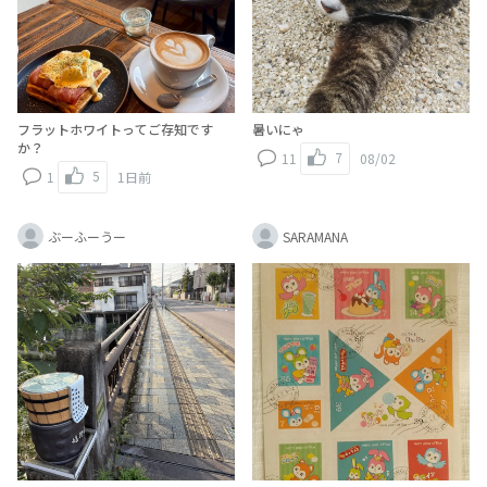
フラットホワイトってご存知です
暑いにゃ
か？
7
11
08/02
5
1
1日前
ぶーふーうー
SARAMANA