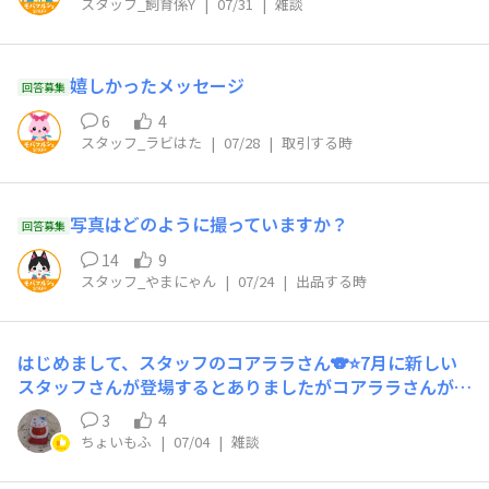
スタッフ_飼育係Y
|
07/31
|
雑談
嬉しかったメッセージ
回答募集
6
4
スタッフ_ラビはた
|
07/28
|
取引する時
写真はどのように撮っていますか？
回答募集
14
9
スタッフ_やまにゃん
|
07/24
|
出品する時
はじめまして、スタッフのコアララさん🐨⭐️7月に新しい
スタッフさんが登場するとありましたがコアララさんが初
登場ですね♪宜しくお願い致します♪スタッフさんにコメ
3
4
ント入れる場所がわからずトークルームに入れてしまいま
ちょいもふ
|
07/04
|
雑談
した。メンテナンスお疲れ様でした🩷ドンドン使いやすく
なってありがたいです〜まだまだ期待して