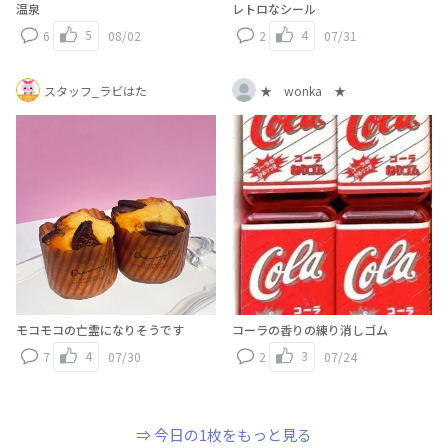
温泉
レトロなシール
5
4
6
08/02
2
07/31
スタッフ_ラビはた
★ wonka ★
モコモコの亡霊になりそうです
コーラの香りの練り消しゴム
4
3
7
07/30
2
07/24
⇒ 今日の1枚をもっと見る