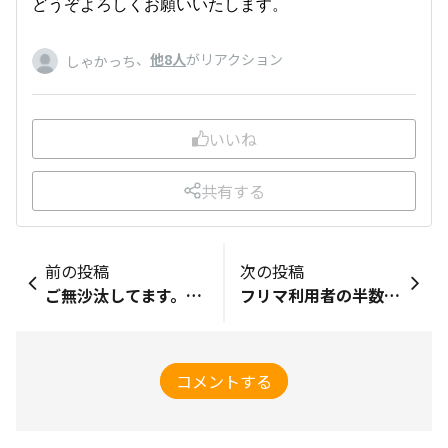
どうぞよろしくお願いいたします。
、
他8人
がリアクション
しゃかっち
いいね
共有する
前の投稿
次の投稿
ご無沙汰してます。そしてご報告…
フリマ利用者の半数以上が「お得意様」と取引している！？
コメントする