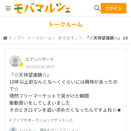
ログイン
全体検索
トークルーム
トップ
＞
トークルーム
＞
好きなモノ
＞
「☆天体望遠鏡☆」 10年
検索
エデンハザード
2025/03/26 20:07
「☆天体望遠鏡☆」
10年以上前なんとな～くぐらいには興味があったの
で☆
偶然フリーマーケットで見かけた瞬間
衝動買いをしてしまいました
そのときロマンを追い求めたくなったんですよね☆★
フリマやオークションでゲットした
、
他6人
がリアクション
ヒロポン