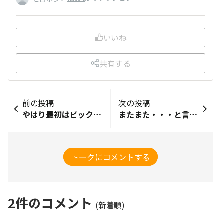
いいね
共有する
前の投稿
次の投稿
やはり最初はビックリマンばかりにお金をかけています。要らないシールはまた売れるので✨
またまた・・・と言われそうですが またまたキャットランニングホイールを購入 ２台目です。 １台目の時は アトラクションの順番を待つ長蛇の列ごとき 順番を守らず横から入る子やけんかも勃発 室内飼いのにゃんこたちに必要なのは食事と運動 健康管理には出費を惜しみません。 長い目でみれば病院代と思えば。。。です。
トークにコメントする
2
件のコメント
(新着順)