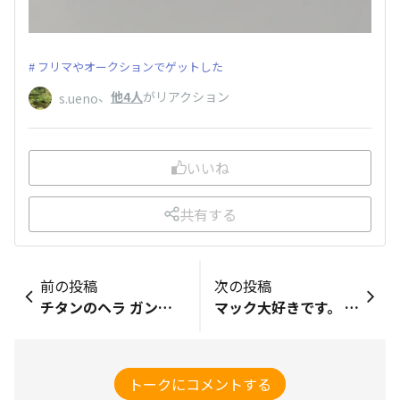
フリマやオークションでゲットした
、
他4人
がリアクション
s.ueno
いいね
共有する
前の投稿
次の投稿
チタンのヘラ ガンガン使っています。 それまで使っていた、木のヘラより洗いやすいし気に入っています。 チタン製の食器が増えてきました。
マック大好きです。 なのでモバオクではみどりさんと同じく「マックカード」ゲット。 今日はお墓掃除の帰りにマックに寄って 新製品の「いちご大福パイ」でほっこり😋
トークにコメントする