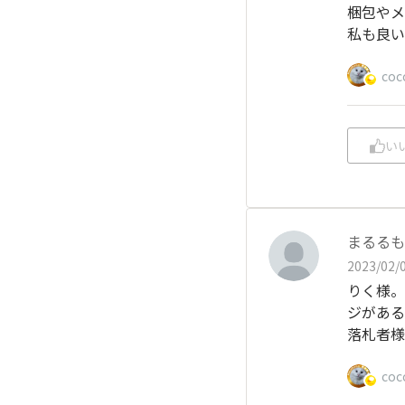
梱包やメ
私も良い
co
い
まるるも
2023/02/0
りく様。
ジがある
落札者様
co