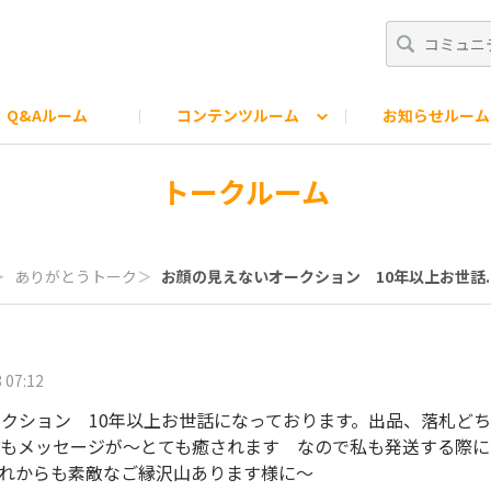
Q&Aルーム
コンテンツルーム
お知らせルーム
知らせ
ター
モバオクスタッフの日常
トークルーム
＞
ありがとうトーク
＞
お顔の見えないオークション 10年以上お世話..
 07:12
クション 10年以上お世話になっております。出品、落札どち
にもメッセージが〜とても癒されます なので私も発送する際
れからも素敵なご縁沢山あります様に〜