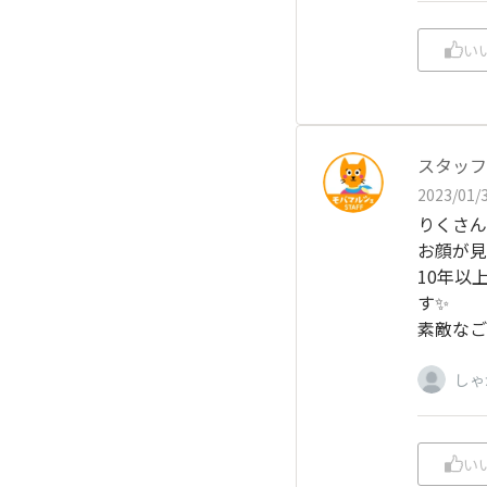
い
スタッフ
2023/01/3
りくさん
お顔が見
10年以
す✨
素敵なご
しゃ
い