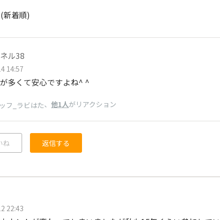
ト
(新着順)
ネル38
4 14:57
が多くて安心ですよね^ ^
、
他1人
がリアクション
ッフ_ラビはた
いね
返信する
2 22:43