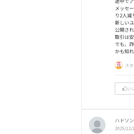
途中でア
メッセー
り2人減
新しいユ
公開され
取引は安
でも、詐
かも知れ
スタ
い
ハドソン
2025/12/2