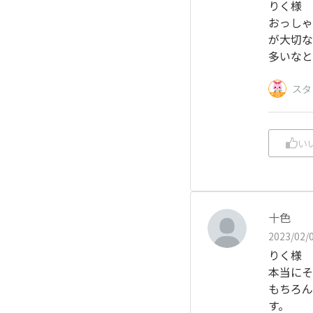
りく様
おっしゃ
が大切な
多いなと
スタ
い
十色
2023/02/0
りく様
本当にそ
もちろん
す。