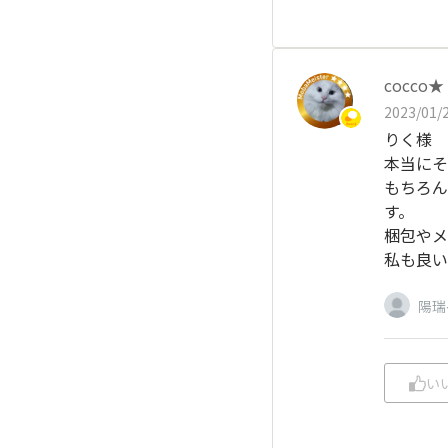
cocco★
2023/01/2
りく様
本当にそ
もちろん
す。
梱包やメ
私も良い
陽瑞
い