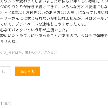
カウントが変わってしまいましたが私も15年くらい参加して
ジのやりとりが好きで続けてきて、いろんな方とお友達にもな
り……10年以上お付き合いのある方は2人だけになってしまい
ーザーさんには信じられないかも知れませんが、昔はメールア
ていて、プライベートな連絡もしやすかったです。
心なモバオクでという形が主流でした。
欺めいたトラブルにもあったことがあるので、今は今で薄味で
ませんね。
、
他1人
がリアクション
ッフ_ラビはた
いね
返信する
1 10:40