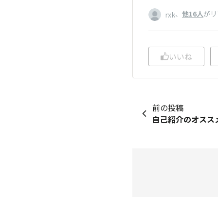
、
他16人
がリ
rxk
いいね
前の投稿