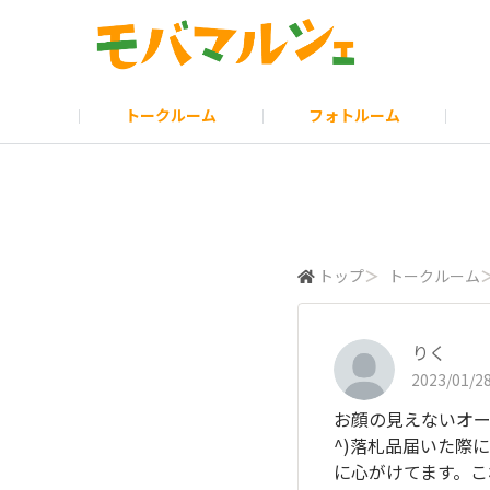
トークルーム
フォトルーム
みんなの投票
モバマルシェのお知らせ
ポイント・ランクについて
モバオクHP
お問い合わせ
モバ会議
モバオクのお
モバマイス
読み物
トップ
＞
トークルーム
りく
2023/01/28
お顔の見えないオー
^)落札品届いた際
に心がけてます。こ