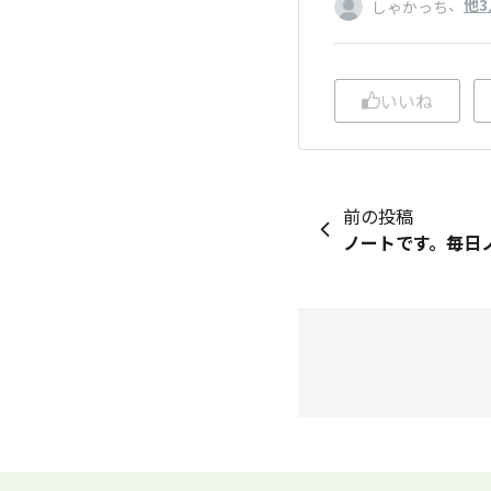
、
他3
しゃかっち
いいね
前の投稿