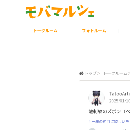
トークルーム
フォトルーム
みんなの投票
モバマルシェのお知らせ
ポイント・ランクについて
モバオクHP
お問い合わせ
モバ会議
モバオクのお
モバマイス
読み物
トップ
＞
トークルーム
TatooArti
2025/01/10
龍刺繍のズボン（
一年の節目に欲しいモ