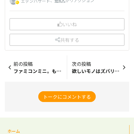
、
他6人
がリアクション
エデンハザード
いいね
共有する
前の投稿
次の投稿
ファミコンミニ。もう売ってないし、マニアックと言えばマニアック。
欲しいモノはズバリ、モバオクのポイント(多ければ多いほど)！ 週一のダーツでハズレを引いてしまった時は、テンションがかなり下がります。 もしポイントがあれば、今月から値上げをしてしまった郵便切手を落札したいです！
トークにコメントする
ホーム