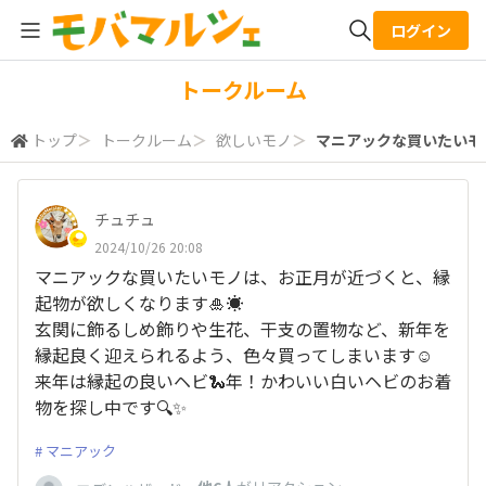
ログイン
全体検索
トークルーム
トップ
＞
トークルーム
＞
欲しいモノ
＞
マニアックな買いたいモノ
検索
チュチュ
2024/10/26 20:08
マニアックな買いたいモノは、お正月が近づくと、縁
起物が欲しくなります🎍☀️
玄関に飾るしめ飾りや生花、干支の置物など、新年を
縁起良く迎えられるよう、色々買ってしまいます☺️
来年は縁起の良いヘビ🐍年！かわいい白いヘビのお着
物を探し中です🔍✨
マニアック