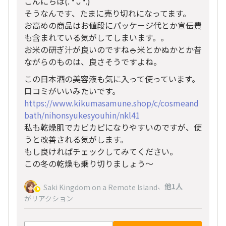
こんにちは(⁠.⁠ ⁠❛⁠ ⁠ᴗ⁠ ⁠❛⁠.⁠)
そうなんです、たまに売り切れになってます。
お高めの商品はお値段にパッケージ代とか宣伝費
も含まれている気がしてしまいます。。
お米の研ぎ汁が良いのですね🍚米とかぬかとか昔
ながらのものは、良さそうですよね。
この日本酒の美容液も気に入って使っています。
口コミがいいみたいです。
https://www.kikumasamune.shop/c/cosmeand
bath/nihonsyukesyouhin/nkl41
私も乾燥肌でカピカピになりやすいのですが、使
うと改善される気がします。
もし良ければチェックしてみてください。
この冬の乾燥も乗り切りましょう〜
、
他1人
Saki Kingdom on a Remote Island
がリアクション