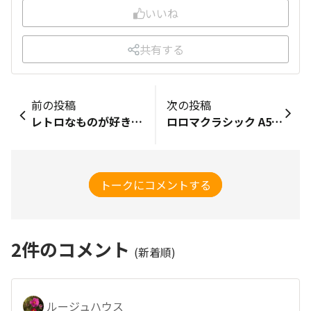
いいね
共有する
前の投稿
次の投稿
レトロなものが好きです😊 昭和やレトロのものも好きで、かわいいものが見つかるとついついゲットしてしまいます。 つい先日「内藤ルネ展」が開催されていたので足を運び、グッズが販売されていたのでゲットしました！！ 内藤ルネさんのイラストは拝見したことはあったのですが、内藤ルネさんのことはよく知りませんでした。 ◎内藤ルネさん 1950〜1960年代にかけて、圧倒的な人気のファッション誌『ジュニアそれいゆ』の表紙と挿絵を担当し、大ブレイク。ヴィヴィッドに彩られたキッチュな少女画で古い美少女観をひっくり返し、動物から野菜、フルーツ、そして捨てられていた家具まで、それまで誰もが見過ごしていた“カワイイの芽”をイラスト以外にも家具や食器、ルームアクセサリー等あらゆるものの中に次々と見出し、命を吹き込み、人々に発信し続けました。 ▼公式サイトより抜粋 https://www.naitou-rune.jp/profile/ このカップを発見😍した時は、心ときめく✨出会いでゲットしてしまいました！！！ 他にも、ポストカードやシール、ノートなど色々とゲット！ 素敵なレトログッズとの出会いでした🥰 モバオクでも「レトロ」検索すると色々と商品を発見🧐 心躍る商品を見つけたので🔍👀入札しました！ 落札できれば良いなー🙏
ロロマクラシック A5 30ミリリング📔 「ロロマさん」で知る人ぞ知る、ダ・ヴィンチの革製の手帳です。 定価は3万くらいだけどネットだと1万8千円くらい。 ロロマは革製品好き＆手帳好きなら、一度は憧れる？やつで、オイルをたっぷり染み込ませた艶が特徴で、使えば使うほど艶が増してくる、革製品好きにはたまらない一品。 自分が所有しているのは、A5サイズかつ30ミリリングで大量に（500枚くらい）ノートを収納できるタイプで、「魔導書」みたいなデカイ＆分厚い手帳にあこがれて3ヶ月前に購入しました(^^) 日記として毎日2ページくらいは書き込んでいて、1年位で全部埋まるかな？というペースで利用しています。一生使う！ 仕事がらデジタルも結構利用しますが、やっぱり紙とペンが一番思考が整理されて好きです★ ■過去のノート・手帳シリーズ トラベラーズノート（パスポートサイズ） トラベラーズノート（レギュラーサイズ） #文房具 #革製品 #ノート #手帳
トークにコメントする
2
件のコメント
(新着順)
ルージュハウス